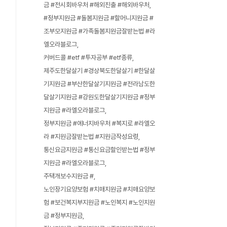
금 #전시회바우처 #해외진출 #해외바우처
#정부지원금 #돌봄지원금 #할머니지원금 #
조부모지원금 #가족돌봄지원금잘받는법 #라
엘오라블로그
커버드콜 #etf #투자공부 #etf종류
제주도한달살기 #경상북도한달살기 #한달살
기지원금 #부산한달살기지원금 #전라남도한
달살기지원금 #강원도한달살기지원금 #정부
지원금 #라엘오라블로그
정부지원금 #에너지바우처 #복지로 #라엘오
라 #지원금잘받는법 #지원금작성요령
통신요금지원금 #통신요금할인받는법 #정부
지원금 #라엘오라블로그
주택개보수지원금 #
노인장기요양보험 #치매지원금 #치매요양보
험 #보건복지부지원금 #노인복지 #노인지원
금 #정부지원금