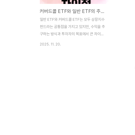
커버드콜 ETF와 일반 ETF의 주요 차이점
일반 ETF와 커버드콜 ETF는 모두 상장지수
펀드라는 공통점을 가지고 있지만, 수익을 추
구하는 방식과 투자자의 목표에서 큰 차이가
있습니다. 항목일반 ETF커버드콜 ETF수익
2025. 11. 20.
구조주로 자본 차익 중심 (주식 가격 상승)콜
옵션 프리미엄 + (배당 수익) 중심현금 흐름
시점매도 시 수익 실현 (보유 중 현금 유입 없
음)매월 수익 분배 (배당 형태로 현금 유입)수
익 상한 여부수익 상한 없음 (상승폭 100%
반영)수익 상한 존재 (콜옵션 매도로 상승 일
부 제한)시장 상황별 강점상승장에서 수익 극
대화박스권 또는 약세장에서 수익 유지하락
방어력시장 하락 시 손실을 그대로 반영콜옵
션 프리미엄으로 일부 방어세금 구조 (국내
상장 ETF 기준)양도소득세(자본차익): 비과
세배당소득세: 해외 자산 포함 시 15.4% 과