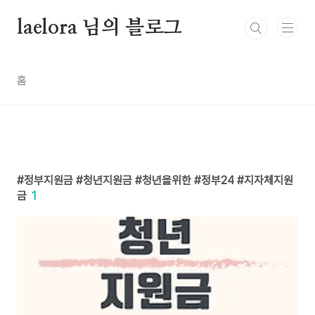
본문 바로가기
laelora 님의 블로그
홈
정부지원금 #청년지원금 #청년을위한 #정부24 #지자체지원
금
1